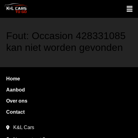
Fout: Occasion 428331085
kan niet worden gevonden
Home
Aanbod
Over ons
Contact
K&L Cars